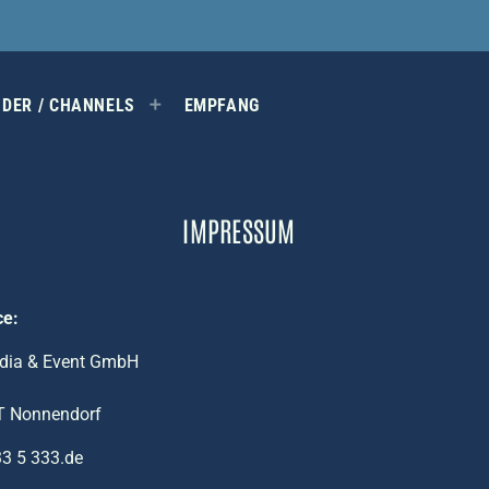
DER / CHANNELS
EMPFANG
IMPRESSUM
ce:
edia & Event GmbH
T Nonnendorf
33 5 333.de