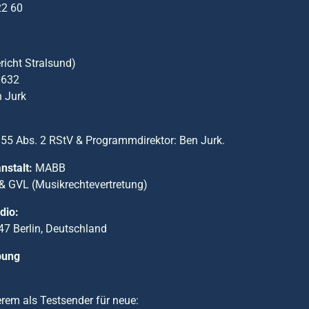
22 60
icht Stralsund)
0632
n Jurk
§55 Abs. 2 RStV & Programmdirektor: Ben Jurk.
nstalt:
MABB
 GVL (Musikrechtevertretung)
dio:
47 Berlin, Deutschland
bung
rem als Testsender für neue: