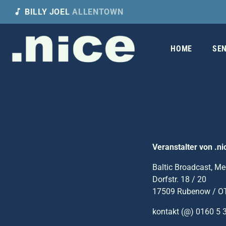
music_note
BILLY JOEL
ALLENTOWN
HOME
SEN
Veranstalter von .ni
Baltic Broadcast, M
Dorfstr. 18 / 20
17509 Rubenow / O
kontakt (@) 0160 5 