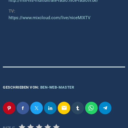
http://mix-hls-multibitrate-radio.nice-radiotv.de/
TV:
https://www.mixcloud.com/live/niceMIXTV
GESCHRIEBEN VON:
BEN-WEB-MASTER
email
RATE IT